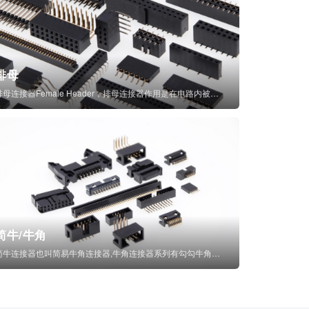
排母
排母连接器Female Header，排母连接器作用是在电路内被阻断处或孤立不通...
简牛/牛角
简牛连接器也叫简易牛角连接器,牛角连接器系列有勾勾牛角连接器,简牛通常为四方型塑...