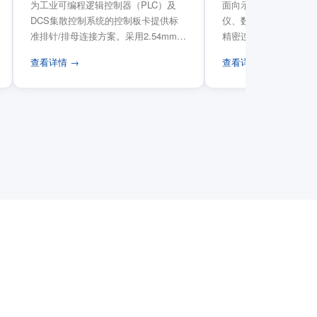
为工业可编程逻辑控制器（PLC）及
面向示波器、信号发生
DCS集散控制系统的控制板卡提供标
仪、数据采集卡等电子
准排针/排母连接方案。采用2.54mm标
精密连接需求，提供高
准工业间距方...
高弹性双触点设计与精..
查看详情 →
查看详情 →