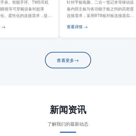
手表、智能手环、TWS耳机
针对平板电脑、二合一笔记本等移动设
VR眼镜等可穿戴设备对超薄
备内部主板与各功能子板之间的高密度
量化、柔性化的连接需求，提供
连接需求，采用BTB板对板连接器实现
电路板连...
模块化互连设计。...
 →
查看详情 →
→
查看更多
新闻资讯
了解我们的最新动态