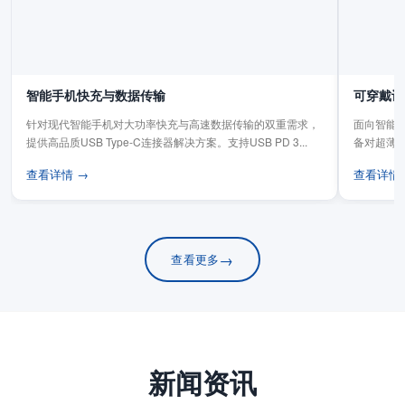
智能手机快充与数据传输
可穿戴设
针对现代智能手机对大功率快充与高速数据传输的双重需求，
面向智能手
提供高品质USB Type-C连接器解决方案。支持USB PD 3...
备对超薄
板连...
查看详情 →
查看详情
→
查看更多
新闻资讯