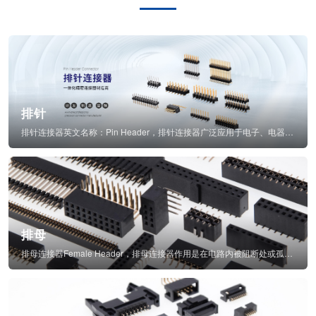
排针
排针连接器英文名称：Pin Header，排针连接器广泛应用于电子、电器、仪表中...
排母
排母连接器Female Header，排母连接器作用是在电路内被阻断处或孤立不通...