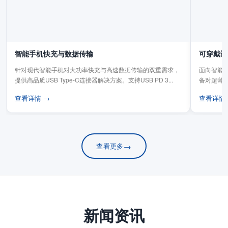
智能手机快充与数据传输
可穿戴设
针对现代智能手机对大功率快充与高速数据传输的双重需求，
面向智能手
提供高品质USB Type-C连接器解决方案。支持USB PD 3...
备对超薄
板连...
查看详情 →
查看详情
→
查看更多
新闻资讯