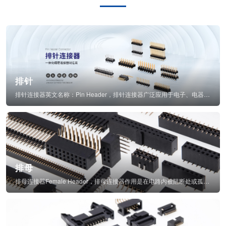
排针
排针连接器英文名称：Pin Header，排针连接器广泛应用于电子、电器、仪表中...
排母
排母连接器Female Header，排母连接器作用是在电路内被阻断处或孤立不通...