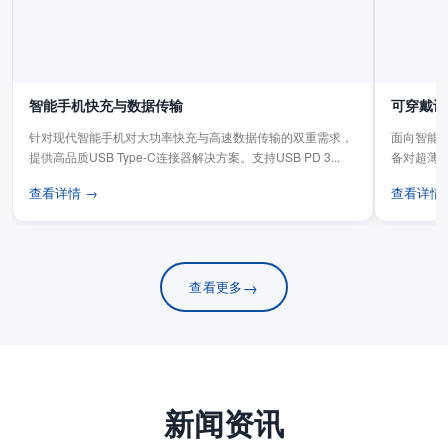
智能手机快充与数据传输
可穿戴设
针对现代智能手机对大功率快充与高速数据传输的双重需求，
面向智能手
提供高品质USB Type-C连接器解决方案。支持USB PD 3...
备对超薄
板连...
查看详情 →
查看详情
→
查看更多
新闻资讯