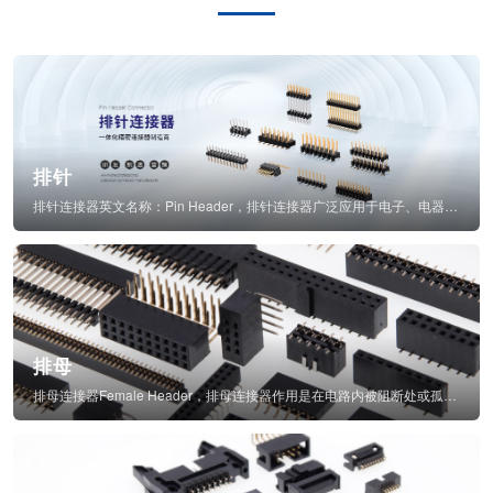
排针
排针连接器英文名称：Pin Header，排针连接器广泛应用于电子、电器、仪表中...
排母
排母连接器Female Header，排母连接器作用是在电路内被阻断处或孤立不通...