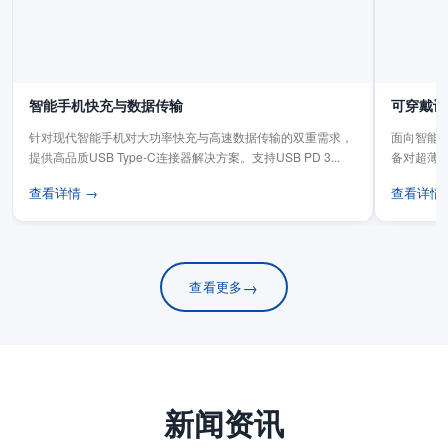
智能手机快充与数据传输
可穿戴设
针对现代智能手机对大功率快充与高速数据传输的双重需求，
面向智能手
提供高品质USB Type-C连接器解决方案。支持USB PD 3...
备对超薄
板连...
查看详情 →
查看详情
→
查看更多
新闻资讯