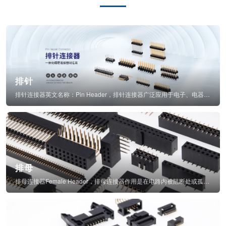
排针
排针连接器英文名称：Pin Header，排针连接器广泛应用于电子、电器、仪表中...
排母
排母连接器Female Header，排母连接器作用是在电路内被阻断处或孤立不通...