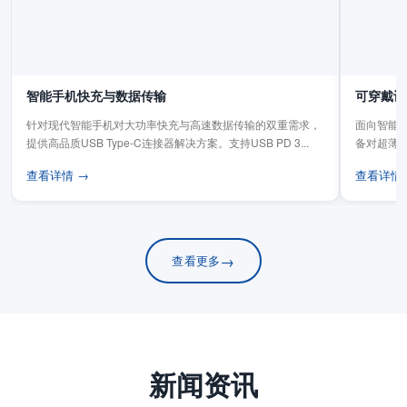
智能手机快充与数据传输
可穿戴设
针对现代智能手机对大功率快充与高速数据传输的双重需求，
面向智能手
提供高品质USB Type-C连接器解决方案。支持USB PD 3...
备对超薄
板连...
查看详情 →
查看详情
→
查看更多
新闻资讯