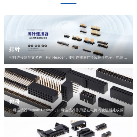
排针
排针连接器英文名称：Pin Header，排针连接器广泛应用于电子、电器、仪表中...
排母
排母连接器Female Header，排母连接器作用是在电路内被阻断处或孤立不通...