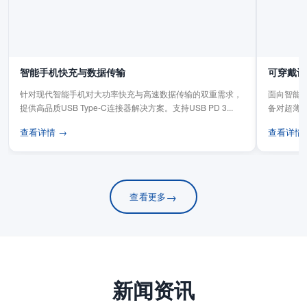
智能手机快充与数据传输
可穿戴设
针对现代智能手机对大功率快充与高速数据传输的双重需求，
面向智能手
提供高品质USB Type-C连接器解决方案。支持USB PD 3...
备对超薄
板连...
查看详情 →
查看详情
→
查看更多
新闻资讯