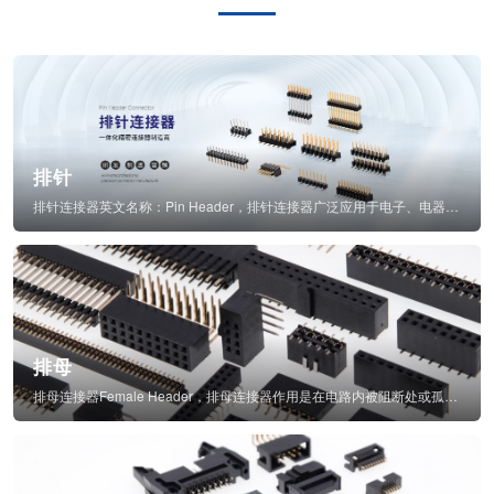
排针
排针连接器英文名称：Pin Header，排针连接器广泛应用于电子、电器、仪表中...
排母
排母连接器Female Header，排母连接器作用是在电路内被阻断处或孤立不通...