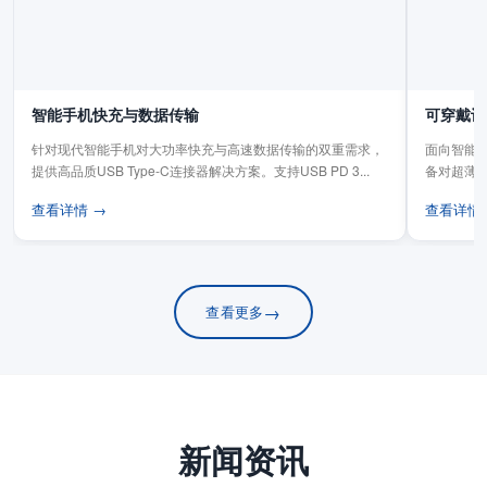
智能手机快充与数据传输
可穿戴设
针对现代智能手机对大功率快充与高速数据传输的双重需求，
面向智能手
提供高品质USB Type-C连接器解决方案。支持USB PD 3...
备对超薄
板连...
查看详情 →
查看详情
→
查看更多
新闻资讯