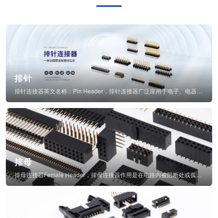
排针
排针连接器英文名称：Pin Header，排针连接器广泛应用于电子、电器、仪表中...
排母
排母连接器Female Header，排母连接器作用是在电路内被阻断处或孤立不通...