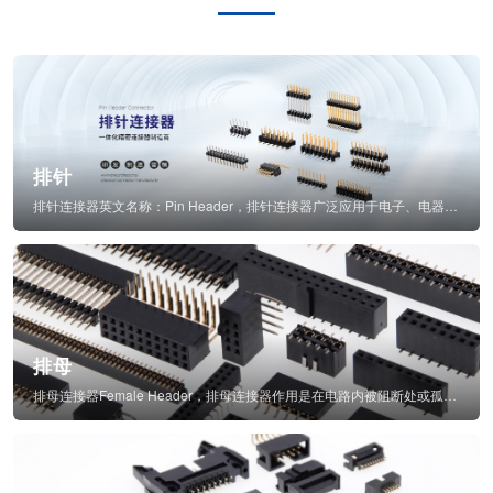
排针
排针连接器英文名称：Pin Header，排针连接器广泛应用于电子、电器、仪表中...
排母
排母连接器Female Header，排母连接器作用是在电路内被阻断处或孤立不通...