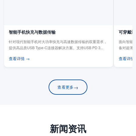
智能手机快充与数据传输
可穿戴设
针对现代智能手机对大功率快充与高速数据传输的双重需求，
面向智能手
提供高品质USB Type-C连接器解决方案。支持USB PD 3...
备对超薄
板连...
查看详情 →
查看详情
→
查看更多
新闻资讯