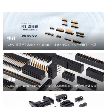
排针
排针连接器英文名称：Pin Header，排针连接器广泛应用于电子、电器、仪表中...
排母
排母连接器Female Header，排母连接器作用是在电路内被阻断处或孤立不通...