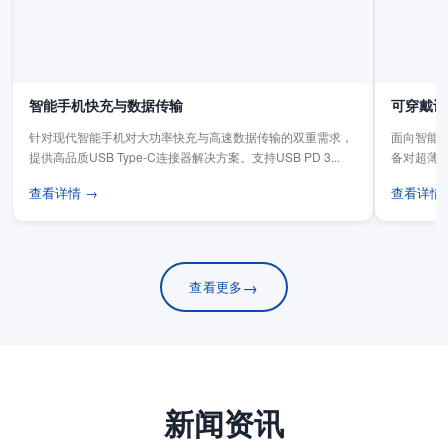
智能手机快充与数据传输
可穿戴设
针对现代智能手机对大功率快充与高速数据传输的双重需求，
面向智能手
提供高品质USB Type-C连接器解决方案。支持USB PD 3...
备对超薄
板连...
查看详情 →
查看详情
→
查看更多
新闻资讯