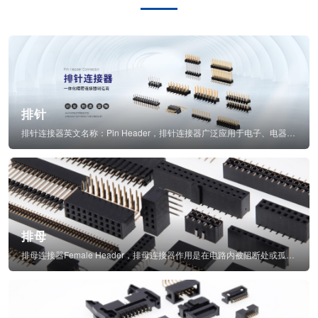
排针
排针连接器英文名称：Pin Header，排针连接器广泛应用于电子、电器、仪表中...
排母
排母连接器Female Header，排母连接器作用是在电路内被阻断处或孤立不通...