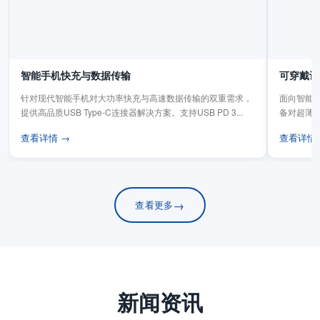
智能手机快充与数据传输
可穿戴设
针对现代智能手机对大功率快充与高速数据传输的双重需求，
面向智能手
提供高品质USB Type-C连接器解决方案。支持USB PD 3...
备对超薄
板连...
查看详情 →
查看详情
→
查看更多
新闻资讯