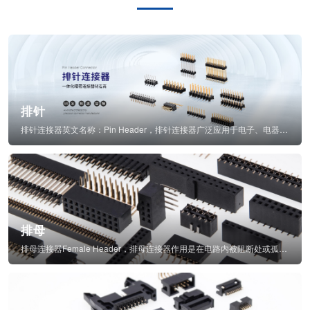
排针
排针连接器英文名称：Pin Header，排针连接器广泛应用于电子、电器、仪表中...
排母
排母连接器Female Header，排母连接器作用是在电路内被阻断处或孤立不通...