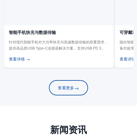
智能手机快充与数据传输
可穿戴设
针对现代智能手机对大功率快充与高速数据传输的双重需求，
面向智能手
提供高品质USB Type-C连接器解决方案。支持USB PD 3...
备对超薄
板连...
查看详情 →
查看详情
→
查看更多
新闻资讯