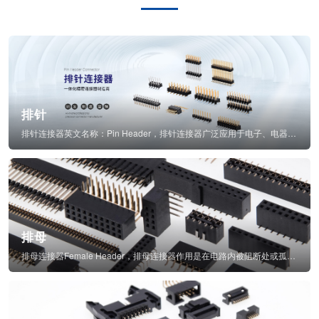
排针
排针连接器英文名称：Pin Header，排针连接器广泛应用于电子、电器、仪表中...
排母
排母连接器Female Header，排母连接器作用是在电路内被阻断处或孤立不通...