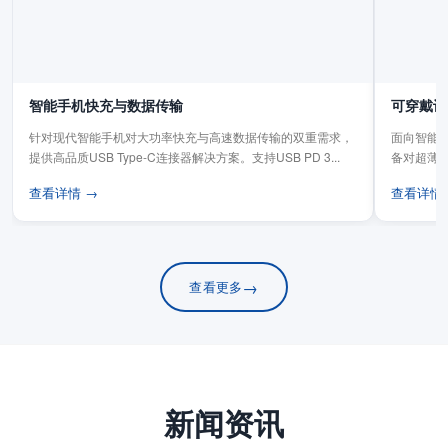
智能手机快充与数据传输
可穿戴设
针对现代智能手机对大功率快充与高速数据传输的双重需求，
面向智能手
提供高品质USB Type-C连接器解决方案。支持USB PD 3...
备对超薄
板连...
查看详情 →
查看详情
→
查看更多
新闻资讯