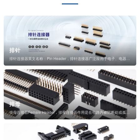
排针
排针连接器英文名称：Pin Header，排针连接器广泛应用于电子、电器、仪表中...
排母
排母连接器Female Header，排母连接器作用是在电路内被阻断处或孤立不通...