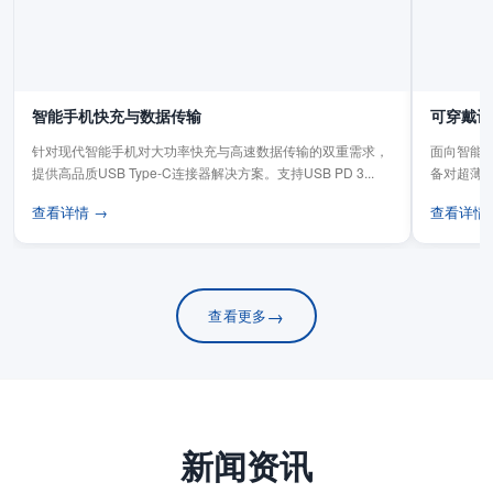
智能手机快充与数据传输
可穿戴设
针对现代智能手机对大功率快充与高速数据传输的双重需求，
面向智能手
提供高品质USB Type-C连接器解决方案。支持USB PD 3...
备对超薄
板连...
查看详情 →
查看详情
→
查看更多
新闻资讯