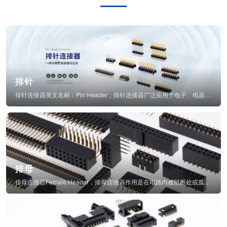
排针
排针连接器英文名称：Pin Header，排针连接器广泛应用于电子、电器、仪表中...
排母
排母连接器Female Header，排母连接器作用是在电路内被阻断处或孤立不通...