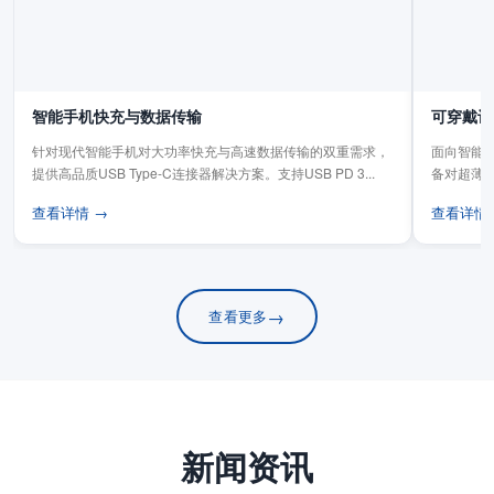
智能手机快充与数据传输
可穿戴设
针对现代智能手机对大功率快充与高速数据传输的双重需求，
面向智能手
提供高品质USB Type-C连接器解决方案。支持USB PD 3...
备对超薄
板连...
查看详情 →
查看详情
→
查看更多
新闻资讯