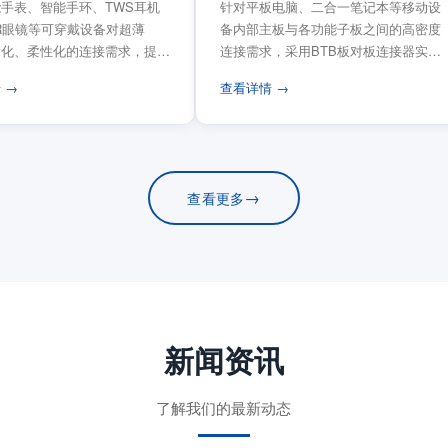
手表、智能手环、TWS耳机
针对平板电脑、二合一笔记本等移动设
VR眼镜等可穿戴设备对超薄
备内部主板与各功能子板之间的高密度
量化、柔性化的连接需求，提供
连接需求，采用BTB板对板连接器实现
电路板连...
模块化互连设计。...
 →
查看详情 →
→
查看更多
新闻资讯
了解我们的最新动态