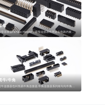
排母
排母连接器Female Header，排母连接器作用是在电路内被阻断处或孤立不通...
简牛/牛角
简牛连接器也叫简易牛角连接器,牛角连接器系列有勾勾牛角连接器,简牛通常为四方型塑...