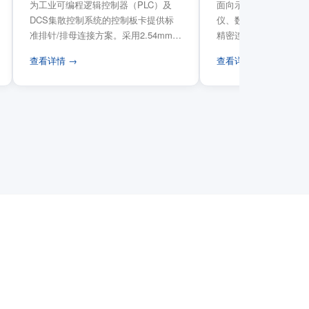
为工业可编程逻辑控制器（PLC）及
面向示波器、信号发生
DCS集散控制系统的控制板卡提供标
仪、数据采集卡等电子
准排针/排母连接方案。采用2.54mm标
精密连接需求，提供高
准工业间距方...
高弹性双触点设计与精..
查看详情 →
查看详情 →