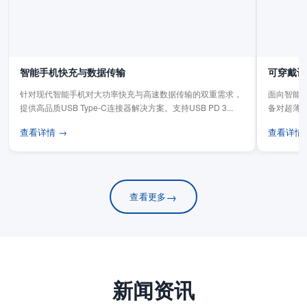
智能手机快充与数据传输
可穿戴设
针对现代智能手机对大功率快充与高速数据传输的双重需求，
面向智能手
提供高品质USB Type-C连接器解决方案。支持USB PD 3...
备对超薄
板连...
查看详情 →
查看详情
→
查看更多
新闻资讯