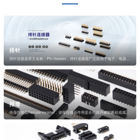
排针
排针连接器英文名称：Pin Header，排针连接器广泛应用于电子、电器、仪表中...
排母
排母连接器Female Header，排母连接器作用是在电路内被阻断处或孤立不通...