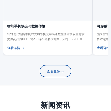
智能手机快充与数据传输
可穿戴设
针对现代智能手机对大功率快充与高速数据传输的双重需求，
面向智能手
提供高品质USB Type-C连接器解决方案。支持USB PD 3...
备对超薄
板连...
查看详情 →
查看详情
→
查看更多
新闻资讯