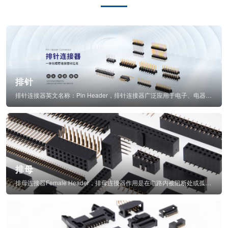
排针
排针连接器英文名称：Pin Header，排针连接器广泛应用于电子、电器、仪表中...
排母
排母连接器Female Header，排母连接器作用是在电路内被阻断处或孤立不通...