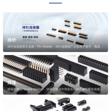
排针
排针连接器英文名称：Pin Header，排针连接器广泛应用于电子、电器、仪表中...
排母
排母连接器Female Header，排母连接器作用是在电路内被阻断处或孤立不通...