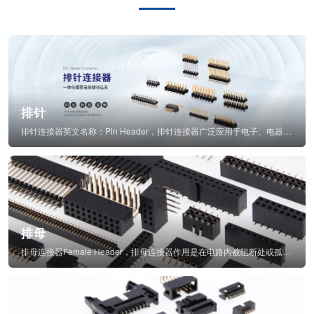
排针
排针连接器英文名称：Pin Header，排针连接器广泛应用于电子、电器、仪表中...
排母
排母连接器Female Header，排母连接器作用是在电路内被阻断处或孤立不通...