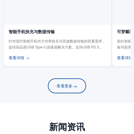
智能手机快充与数据传输
可穿戴设
针对现代智能手机对大功率快充与高速数据传输的双重需求，
面向智能手
提供高品质USB Type-C连接器解决方案。支持USB PD 3...
备对超薄
板连...
查看详情 →
查看详情
→
查看更多
新闻资讯