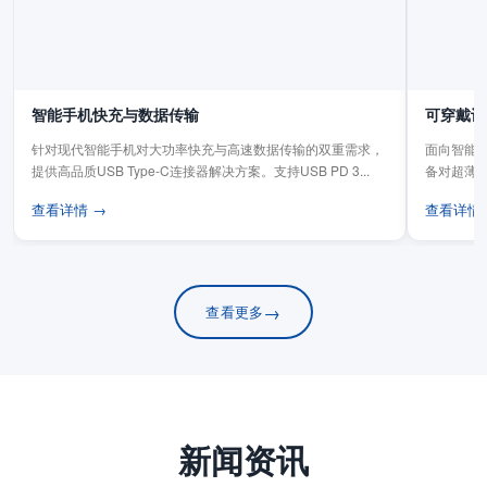
智能手机快充与数据传输
可穿戴设
针对现代智能手机对大功率快充与高速数据传输的双重需求，
面向智能手
提供高品质USB Type-C连接器解决方案。支持USB PD 3...
备对超薄
板连...
查看详情 →
查看详情
→
查看更多
新闻资讯