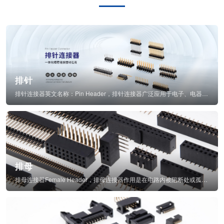
排针
排针连接器英文名称：Pin Header，排针连接器广泛应用于电子、电器、仪表中...
排母
排母连接器Female Header，排母连接器作用是在电路内被阻断处或孤立不通...