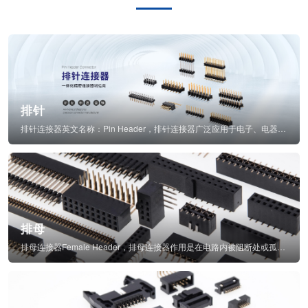
排针
排针连接器英文名称：Pin Header，排针连接器广泛应用于电子、电器、仪表中...
排母
排母连接器Female Header，排母连接器作用是在电路内被阻断处或孤立不通...