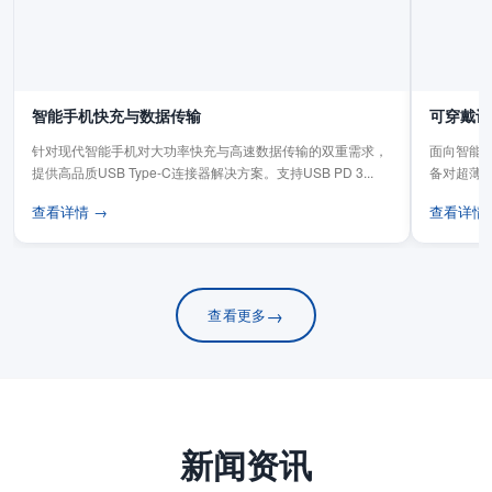
智能手机快充与数据传输
可穿戴设
针对现代智能手机对大功率快充与高速数据传输的双重需求，
面向智能手
提供高品质USB Type-C连接器解决方案。支持USB PD 3...
备对超薄
板连...
查看详情 →
查看详情
→
查看更多
新闻资讯