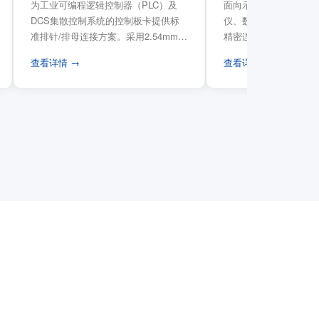
为工业可编程逻辑控制器（PLC）及
面向示波器、信号发生
DCS集散控制系统的控制板卡提供标
仪、数据采集卡等电子
准排针/排母连接方案。采用2.54mm标
精密连接需求，提供高
准工业间距方...
高弹性双触点设计与精..
查看详情 →
查看详情 →