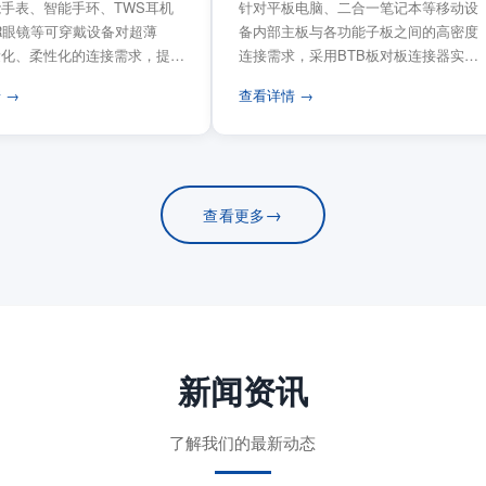
手表、智能手环、TWS耳机
针对平板电脑、二合一笔记本等移动设
VR眼镜等可穿戴设备对超薄
备内部主板与各功能子板之间的高密度
量化、柔性化的连接需求，提供
连接需求，采用BTB板对板连接器实现
电路板连...
模块化互连设计。...
 →
查看详情 →
→
查看更多
新闻资讯
了解我们的最新动态