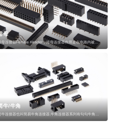
排母
排母连接器Female Header，排母连接器作用是在电路内被阻断处或孤立不通...
简牛/牛角
简牛连接器也叫简易牛角连接器,牛角连接器系列有勾勾牛角连接器,简牛通常为四方型塑...