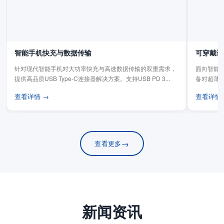
智能手机快充与数据传输
可穿戴设
针对现代智能手机对大功率快充与高速数据传输的双重需求，
面向智能手
提供高品质USB Type-C连接器解决方案。支持USB PD 3...
备对超薄
板连...
查看详情 →
查看详情
→
查看更多
新闻资讯