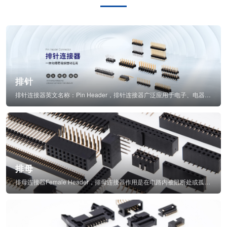
排针
排针连接器英文名称：Pin Header，排针连接器广泛应用于电子、电器、仪表中...
排母
排母连接器Female Header，排母连接器作用是在电路内被阻断处或孤立不通...