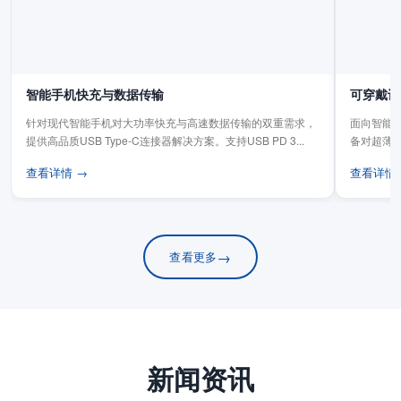
智能手机快充与数据传输
可穿戴设
针对现代智能手机对大功率快充与高速数据传输的双重需求，
面向智能手
提供高品质USB Type-C连接器解决方案。支持USB PD 3...
备对超薄
板连...
查看详情 →
查看详情
→
查看更多
新闻资讯