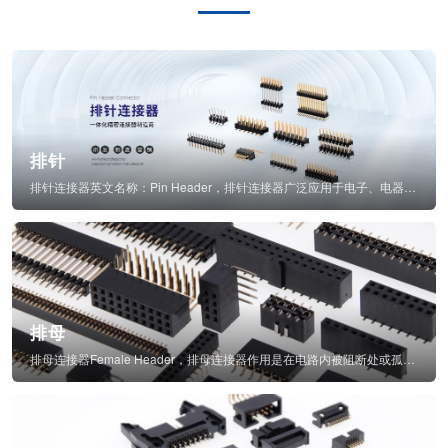
排针
排针连接器英文名称：Pin Header，排针连接器广泛应用于电子、电器、仪表中...
排母
排母连接器Female Header，排母连接器作用是在电路内被阻断处或孤立不通...