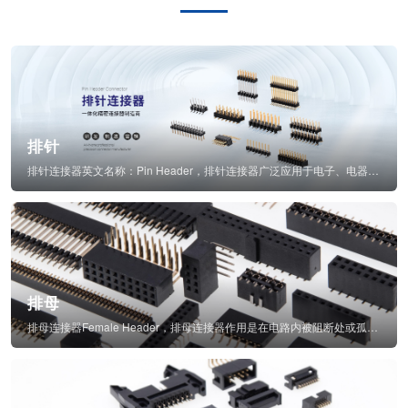
排针
排针连接器英文名称：Pin Header，排针连接器广泛应用于电子、电器、仪表中...
排母
排母连接器Female Header，排母连接器作用是在电路内被阻断处或孤立不通...