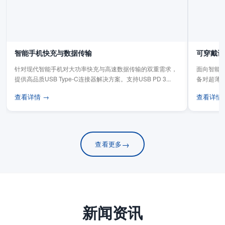
智能手机快充与数据传输
可穿戴设
针对现代智能手机对大功率快充与高速数据传输的双重需求，
面向智能手
提供高品质USB Type-C连接器解决方案。支持USB PD 3...
备对超薄
板连...
查看详情 →
查看详情
→
查看更多
新闻资讯