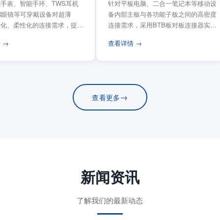
手表、智能手环、TWS耳机
针对平板电脑、二合一笔记本等移动设
VR眼镜等可穿戴设备对超薄
备内部主板与各功能子板之间的高密度
量化、柔性化的连接需求，提供
连接需求，采用BTB板对板连接器实现
电路板连...
模块化互连设计。...
 →
查看详情 →
→
查看更多
新闻资讯
了解我们的最新动态