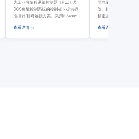
为工业可编程逻辑控制器（PLC）及
面向示波器、信号发生
DCS集散控制系统的控制板卡提供标
仪、数据采集卡等电子
准排针/排母连接方案。采用2.54mm标
精密连接需求，提供高
准工业间距方...
高弹性双触点设计与精..
查看详情 →
查看详情 →