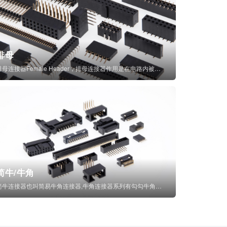
排母
排母连接器Female Header，排母连接器作用是在电路内被阻断处或孤立不通...
简牛/牛角
简牛连接器也叫简易牛角连接器,牛角连接器系列有勾勾牛角连接器,简牛通常为四方型塑...