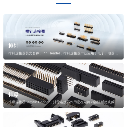
排针
排针连接器英文名称：Pin Header，排针连接器广泛应用于电子、电器、仪表中...
排母
排母连接器Female Header，排母连接器作用是在电路内被阻断处或孤立不通...