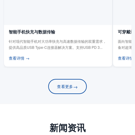
智能手机快充与数据传输
可穿戴设
针对现代智能手机对大功率快充与高速数据传输的双重需求，
面向智能手
提供高品质USB Type-C连接器解决方案。支持USB PD 3...
备对超薄
板连...
查看详情 →
查看详情
→
查看更多
新闻资讯